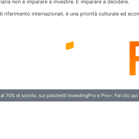
iaria non è imparare a investire. È imparare a decidere.
i di riferimento internazionali, è una priorità culturale ed ec
al 70% di sconto, sui pacchetti InvestingPro e Pro+. Fai clic qui