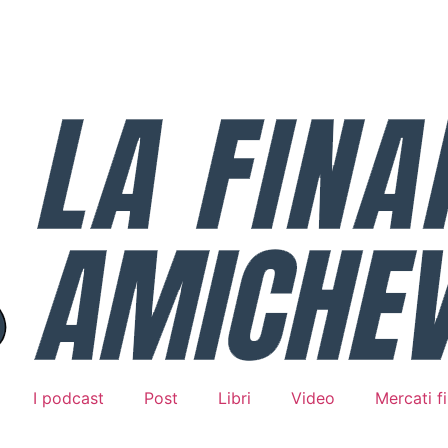
I podcast
Post
Libri
Video
Mercati fi