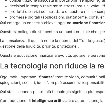
concentrazione nascosta in portafogli “semplici” (grandi
decisioni in tempo reale sotto stress (notizie, volatilità
prodotti e servizi con strutture di costo e rischio semp
promesse digitali (applicazioni, piattaforme, consulen
Qui emerge un concetto chiave: oggi
educazione finanziar
Questo si collega direttamente a un punto cruciale che spess
La consulenza di qualità non è la ricerca del “fondo giusto
gestione della liquidità, priorità, protezione).
Questa è educazione finanziaria evoluta: aiutare le person
La tecnologia non riduce la re
Oggi molti imparano
“finanza”
tramite video, comunità online
spiegazioni, scenari, idee. Non può assumersi responsabilità
Qui sta il secondo punto: più tecnologia significa più respon
Con l’adozione di
intelligenza artificiale
e automazione, la 