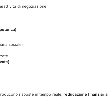
perattività di negoziazione)
ompetenza)
neria sociale)
zzate
ivate)
e producono risposte in tempo reale,
l’educazione finanziaria