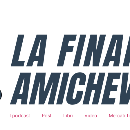
I podcast
Post
Libri
Video
Mercati fi