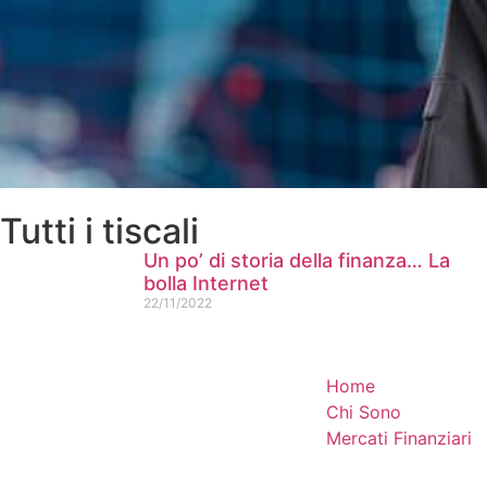
Tutti i tiscali
Un po’ di storia della finanza… La
bolla Internet
22/11/2022
Home
Chi Sono
Mercati Finanziari