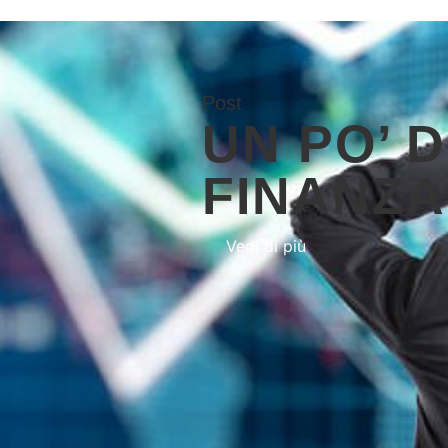
Post
UN PO’ 
FINANZA
Vedi di più