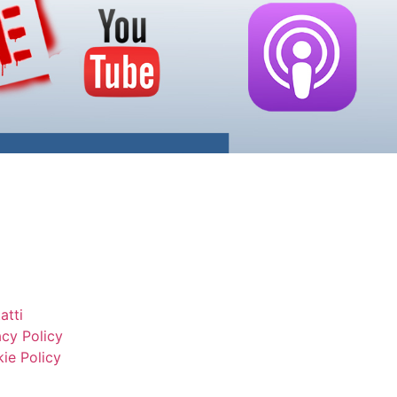
atti
acy Policy
ie Policy