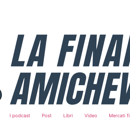
I podcast
Post
Libri
Video
Mercati fi