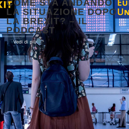
COME STA ANDANDO
LA SITUAZIONE DOPO
LA BREXIT? – IL
PODCAST
Vedi di più