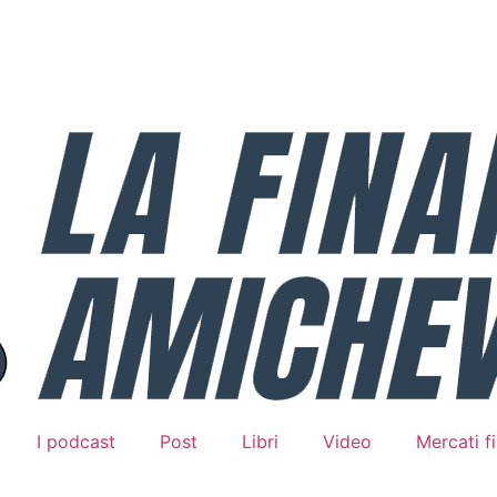
I podcast
Post
Libri
Video
Mercati fi