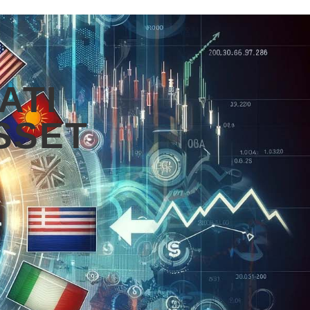
ATI
ASSET